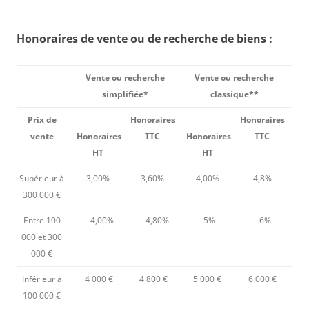
Honoraires de vente ou de recherche de biens :
Vente ou recherche
Vente ou recherche
simplifiée*
classique**
Prix de
Honoraires
Honoraires
vente
Honoraires
TTC
Honoraires
TTC
HT
HT
Supérieur à
3,00%
3,60%
4,00%
4,8%
300 000 €
Entre 100
4,00%
4,80%
5%
6%
000 et 300
000 €
Inférieur à
4 000 €
4 800 €
5 000 €
6 000 €
100 000 €